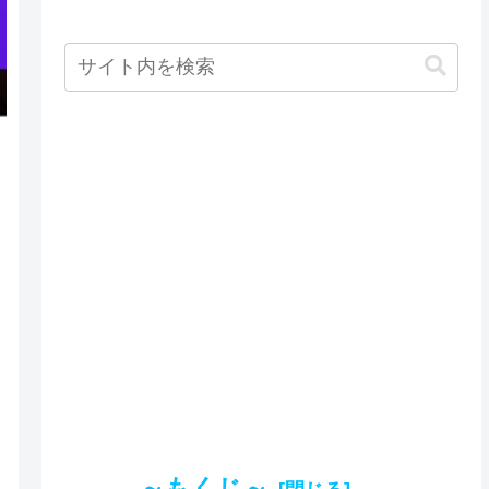
～もくじ～