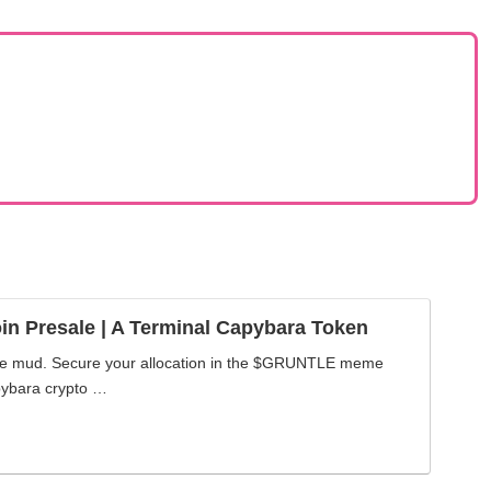
 Presale | A Terminal Capybara Token
 the mud. Secure your allocation in the $GRUNTLE meme
pybara crypto …