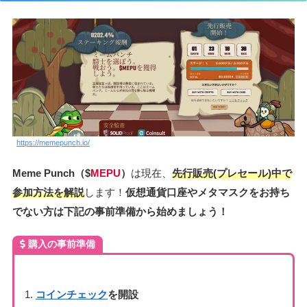
https://memepunch.io/
Meme Punch
（$
MEPU
）
は現在、
先行販売
(
プレセール)中で
参加方法を解説
します！
仮想通貨口座やメタマスクをお持ち
でない方は下記の事前準備から始めましょう！
購入の事前準備
コインチェック
を開設