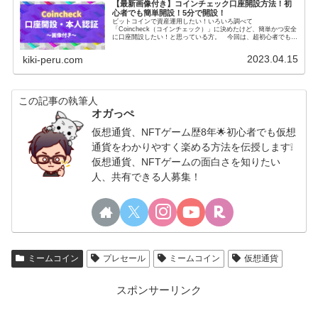
【最新画像付き】コインチェック口座開設方法！初
心者でも簡単開設！5分で開設！
ビットコインで資産運用したい！いろいろ調べて
「Coincheck（コインチェック）」に決めたけど、簡単かつ安全
に口座開設したい！と思っている方。 今回は、超初心者でも5
ステップでできる「Coincheck（コインチェック）」口座開設方
法を画...
2023.04.15
kiki-peru.com
この記事の執筆人
オガっぺ
仮想通貨、NFTゲーム歴8年🌟初心者でも仮想
通貨をわかりやすく楽める方法を伝授します❕
仮想通貨、NFTゲームの面白さを知りたい
人、共有できる人募集！
ミームコイン
プレセール
ミームコイン
仮想通貨
スポンサーリンク