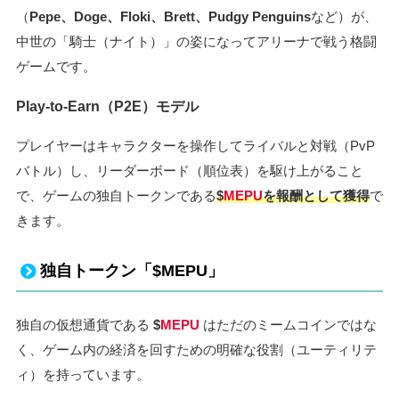
（
Pepe、Doge、Floki、Brett、Pudgy Penguins
など）が、
中世の「騎士（ナイト）」の姿になってアリーナで戦う格闘
ゲームです。
Play-to-Earn（P2E）モデル
プレイヤーはキャラクターを操作してライバルと対戦（PvP
バトル）し、リーダーボード（順位表）を駆け上がること
で、ゲームの独自トークンである
$
MEPU
を報酬として獲得
で
きます。
独自トークン「$MEPU」
独自の仮想通貨である
$
MEPU
はただのミームコインではな
く、ゲーム内の経済を回すための明確な役割（ユーティリテ
ィ）を持っています。