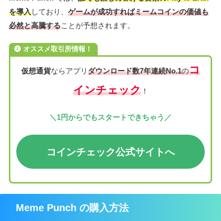
を導入
しており、
ゲームが成功すればミームコインの価値も
必然と高騰する
ことが予想されます。
オススメ取引所情報！
コ
仮想通貨
ならアプリ
ダウンロード数7年連続No.1
の
インチェック
！
＼1円からでもスタートできちゃう／
コインチェック公式サイト
へ
Meme Punch の購入方法