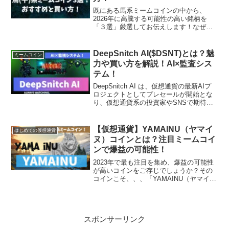
既にある馬系ミームコインの中から、
2026年に高騰する可能性の高い銘柄を
「３選」厳選してお伝えします！なぜ注
目され、期待されているのかを購入方法
の含めて初心者にもわかりやすく解説。
DeepSnitch AI($DSNT)とは？魅
ミームコイン
力や買い方を解説！AI×監査シス
テム！
DeepSnitch AI は、仮想通貨の最新AIプ
ロジェクトとしてプレセールが開始とな
り、仮想通貨系の投資家やSNSで期待が
集まっている注目プロジェクト。なぜ注
目され、期待されているのかを購入方法
の含めて初心者にもわかりやすく解説し
【仮想通貨】YAMAINU（ヤマイ
はじめての仮想通貨
ます。
ヌ）コインとは？注目ミームコイ
ンで爆益の可能性！
2023年で最も注目を集め、爆益の可能性
が高いコインをご存じでしょうか？その
コインこそ、、、「YAMAINU（ヤマイヌ
コイン）」です。YAMAINU は、犬系銘
柄の中でもイーロンマスクが関与して爆
益する可能性があるとして注目を集めて
おり、さ...
スポンサーリンク