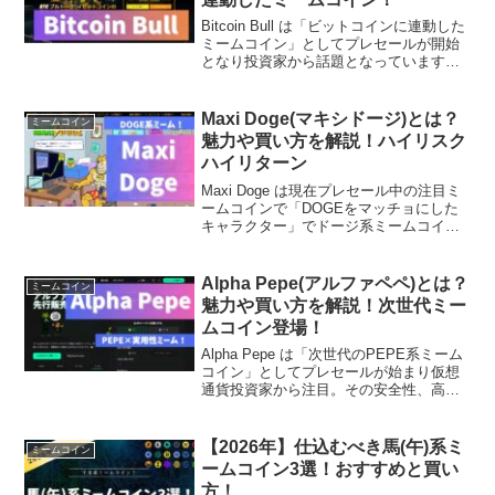
Bitcoin Bull は「ビットコインに連動した
ミームコイン」としてプレセールが開始
となり投資家から話題となっています。
Bitcoin Bull が、なぜ注目され、期待され
ているのかを購入方法の含めて初心者に
もわかりやすく解説していきます。
Maxi Doge(マキシドージ)とは？
ミームコイン
魅力や買い方を解説！ハイリスク
ハイリターン
Maxi Doge は現在プレセール中の注目ミ
ームコインで「DOGEをマッチョにした
キャラクター」でドージ系ミームコイン
として登場しました。Maxi Doge が、な
ぜ注目され、期待されているのかを購入
方法の含めて初心者にもわかりやすく解
Alpha Pepe(アルファペペ)とは？
ミームコイン
説していきます。
魅力や買い方を解説！次世代ミー
ムコイン登場！
Alpha Pepe は「次世代のPEPE系ミーム
コイン」としてプレセールが始まり仮想
通貨投資家から注目。その安全性、高利
回りのステーキング、コミュニティ力か
ら高騰への期待値も高まっています。な
ぜ注目され、期待されているのかを購入
【2026年】仕込むべき馬(午)系ミ
ミームコイン
方法の含めて初心者にもわかりやすく解
ームコイン3選！おすすめと買い
説。
方！