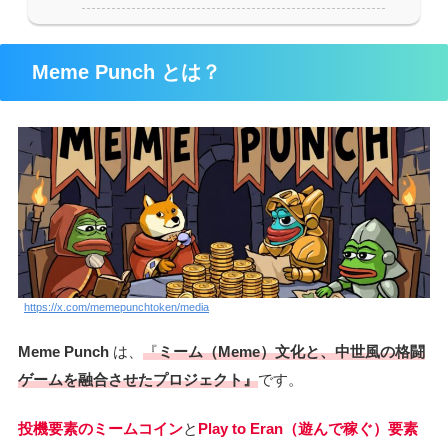
Meme Punch とは？
https://x.com/memepunchtoken/media
Meme Punch
は、
『
ミーム（Meme）文化と、中世風の格闘
ゲームを融合させた
プロジェクト』
です。
投機要素のミームコイン
と
Play to Eran（遊んで稼ぐ）要素