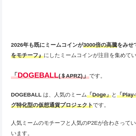
2026年も既にミームコインが
3000倍の高騰
をみせ
をモチーフ』
にしたミームコインが注目を集めて
DOGEBALL
「
」
(＄APRZ)
です。
DOGEBALL
は、人気のミーム
「Doge」
と
「Pla
グ特化型の仮想通貨プロジェクト
です。
人気ミームのモチーフと人気のP2Eが合わさって
います。