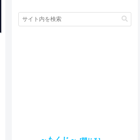
～もくじ～