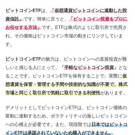
ビットコインETF
は、
「仮想通貨ビットコインに連動した投
資信託」
です。簡単に言うと、
「
ビットコイン投資をプロに
お任せする方法
」
です。ETFは株式のように取引所で売買さ
れ、その価格はビットコイン市場の動きにリンクしていま
す。
ビットコインETF
の魅力は、ビットコインへの直接投資が難
しいと感じる人にとって、
「
手軽なビットコイン投資
」
とな
ることです。ビットコインETFを保有することで、実際に
仮
想通貨を保管・管理する手間や技術的な知識が不要で、株式
市場と同じく取引所で気軽に取引できる利便性
があります。
デメリットとしてビットコインETFは、ビットコイン価格の
変動に連動するため、ボラティリティの激しいビットコイン
への心構えが必要です。また、現段階では
日本ではビットコ
インETFは承認されていないため購入ができません。