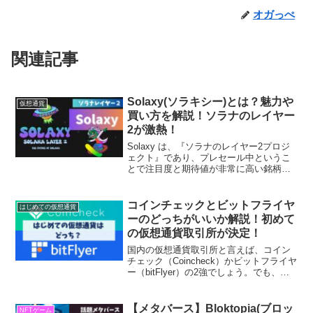
オガっぺ
関連記事
Solaxy(ソラキシー)とは？魅力や
仮想通貨
買い方を解説！ソラナのレイヤー
2が激熱！
Solaxy は、『ソラナのレイヤー2プロジ
ェクト』であり、プレセール中というこ
とで注目度と期待値が非常に高い銘柄で
す。Solaxy が、なぜ注目され、期待され
ているのかを購入方法の含めて初心者に
もわかりやすく解説していきます。
コインチェックとビットフライヤ
はじめての仮想通貨
ーのどっちがいいか解説！初めて
の仮想通貨取引所が決定！
国内の仮想通貨取引所と言えば、コイン
チェック（Coincheck）かビットフライヤ
ー（bitFlyer）の2強でしょう。でも、ど
ちらがいいか初めてされる方は迷うと思
います。今回の記事をみれば、初心者で
もピッタリの仮想通貨取引所が決まりま
【メタバース】Bloktopia(ブロッ
NFTゲーム