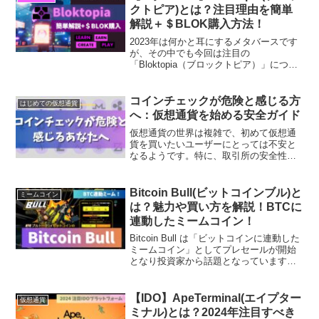
す！...
クトピア)とは？注目理由を簡単
解説＋＄BLOK購入方法！
2023年は何かと耳にするメタバースです
が、その中でも今回は注目の
「Bloktopia（ブロックトピア）」につい
て解説します。Youtubeも多々乗り上げら
れており、メタバースへアンテナをはっ
ている人ならば耳にしたことがあるかも
コインチェックが危険と感じる方
はじめての仮想通貨
しれません。...
へ：仮想通貨を始める安全ガイド
仮想通貨の世界は複雑で、初めて仮想通
貨を買いたいユーザーにとっては不安と
なるようです。特に、取引所の安全性に
関するニュースは、多くの初心者を不安
にさせています。コインチェック
（Coincheck）は日本で広く利用されてい
Bitcoin Bull(ビットコインブル)と
ミームコイン
る取引所の一つですが...
は？魅力や買い方を解説！BTCに
連動したミームコイン！
Bitcoin Bull は「ビットコインに連動した
ミームコイン」としてプレセールが開始
となり投資家から話題となっています。
Bitcoin Bull が、なぜ注目され、期待され
ているのかを購入方法の含めて初心者に
もわかりやすく解説していきます。
【IDO】ApeTerminal(エイプター
仮想通貨
ミナル)とは？2024年注目すべき