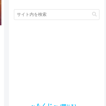
～もくじ～