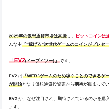
2025年の仮想通貨市場は高騰
し、
ビットコインは
んな中
『“稼げる”次世代ゲーム
の
コイン
が
プレセ
EV2
「
」
(イーブイツー)
です。
EV2
は
「WEB3ゲームのため稼ぐことのできるゲ
が開始
となり仮想通貨投資家から
期待が集まって
EV2
が、なぜ注目され、期待されているのかを購
ます。