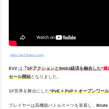
https://ev2.funtico.com/
EV2
は
『SFアクションとWeb3経済を融合した“
稼
セール開始
となりました。
SF世界を舞台にした
“PvE × PvP × オープ
プレイヤーは高機能バトルスーツを装着し、
Brute