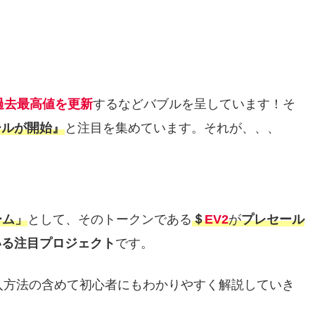
過去最高値を更新
するなどバブルを呈しています！そ
ール
が開始』
と注目を集めています。それが、、、
ーム」
として、そのトークンである
＄
EV2
が
プレセール
いる注目プロジェクト
です。
入方法の含めて初心者にもわかりやすく解説していき