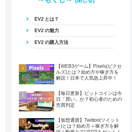
EV2 とは？
EV2 の魅力
EV2 の購入方法
【WEB3ゲーム】Pixels(ピクセ
ルズ)とは？始め方や稼ぎ方を
解説！日本で人気急上昇中！
【毎日更新】ビットコインは今
日「買い」か？初心者のための
売買判定
【仮想通貨】Twitton(ツイット
ン)とは？始め方＋稼ぎ方を解
説！動画みてUSDTをゲット！