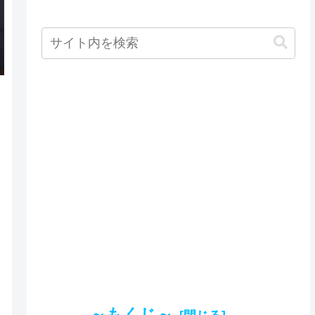
～もくじ～