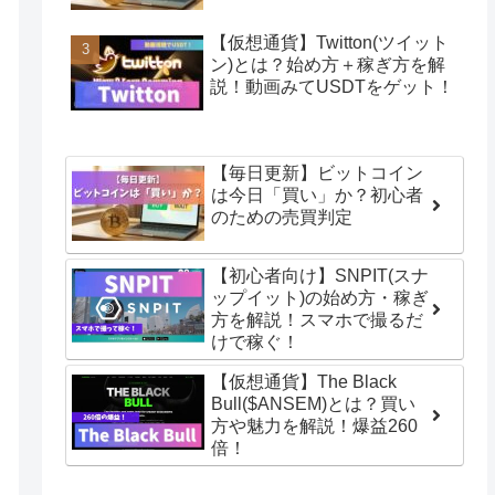
【仮想通貨】Twitton(ツイット
ン)とは？始め方＋稼ぎ方を解
説！動画みてUSDTをゲット！
【毎日更新】ビットコイン
は今日「買い」か？初心者
のための売買判定
【初心者向け】SNPIT(スナ
ップイット)の始め方・稼ぎ
方を解説！スマホで撮るだ
けで稼ぐ！
【仮想通貨】The Black
Bull($ANSEM)とは？買い
方や魅力を解説！爆益260
倍！