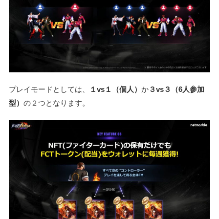
プレイモードとしては、
１vs１（個人）
か
３vs３（6人参加
型）
の２つとなります。