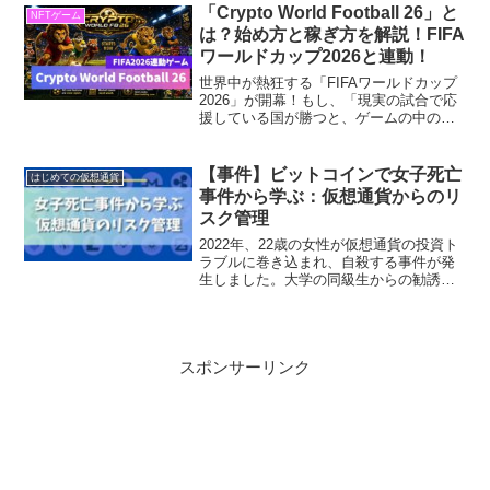
れ、その中で、YGG...
「Crypto World Football 26」と
NFTゲーム
は？始め方と稼ぎ方を解説！FIFA
ワールドカップ2026と連動！
世界中が熱狂する「FIFAワールドカップ
2026」が開幕！もし、「現実の試合で応
援している国が勝つと、ゲームの中の選
手も強くなる」「優勝国を当てたら、リ
アルにお小遣い（USDC）が貰える」
……そんな、観戦が何倍も熱くなる新し
【事件】ビットコインで女子死亡
はじめての仮想通貨
いサッカーゲーム...
事件から学ぶ：仮想通貨からのリ
スク管理
2022年、22歳の女性が仮想通貨の投資ト
ラブルに巻き込まれ、自殺する事件が発
生しました。大学の同級生からの勧誘が
きっかけで、借金をして投資したものの
返金を断られたことが原因とされていま
す。ビットコインは、「億り人」の代名
詞的な投資方法として有名になりまし
スポンサーリンク
た。しかし、その一方で大きなリスクも
伴っているのも事実です。今回は、ビッ
トコインで女子死亡事件から学ぶ、仮想
通貨のリスク管理について考えようと思
います。