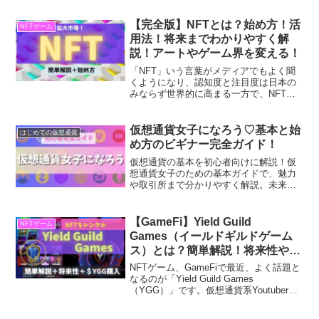
ームこそ、、、「サマナーズウォー：ク
ロニクル」です。サマナーズウォー：ク
【完全版】NFTとは？始め方！活
NFTゲーム
ロニクルは、全...
用法！将来までわかりやすく解
説！アートやゲーム界を変える！
「NFT」いう言葉がメディアでもよく聞
くようになり、認知度と注目度は日本の
みならず世界的に高まる一方で、NFT市
場は急速な成長を遂げています。しか
し、今更ながら「NFTって何だろう？」
と思う人が大半と言うのも現実です。そ
仮想通貨女子になろう♡基本と始
はじめての仮想通貨
こで今回は、超初心者...
め方のビギナー完全ガイド！
仮想通貨の基本を初心者向けに解説！仮
想通貨女子のための基本ガイドで、魅力
や取引所まで分かりやすく解説。未来へ
の第一歩を踏み出す女性に向けた、安心
して始められる情報満載の記事です。
【GameFi】Yield Guild
NFTゲーム
Games（イールドギルドゲーム
ス）とは？簡単解説！将来性や
＄YGG購入方法まで！
NFTゲーム、GameFiで最近、よく話題と
なるのが「Yield Guild Games
（YGG）」です。仮想通貨系Youtuberの
方が、こぞって紹介しているYGG。2023
年は、GameFiが盛り上がることが予想さ