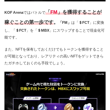
「
FM
」
を獲得することが
KOF Arena
ではバトルで
稼ぐことの第一歩です
。
「FM」
は「
＄FCT
」に変換
し、「
＄FCT
」を「
＄MBX
」にスワップすることで現金化可
能です。
また、NFTを保有しておくだけでもトークンを獲得すること
が可能となっており、レアリティの高いNFTをゲットできら
たガチホしておくのも手段でしょう。