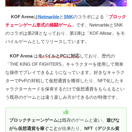
KOF Arene
は
Netmarble
と
SNK
のコラボによる「
ブロック
チェーンゲーム形式の格闘ゲーム
」です。NetmarbleとSNK
のコラボは第2弾となっており、第1弾は「KOF Allstar」をモ
バイルゲームとしてリリースしています。
KOF Arena
は
モバイルとPCに対応
しており、歴代の
「THE KING OF FIGHTERS」キャラクターを使用して簡単
な操作でプレイできるようになっています。好きなキャラク
ターでPvPの対戦して仮想通貨を獲得したり、NFT化したキ
ャラクターカードを保有するだけで仮想通貨をもらえるとい
う既存のゲームとは違う楽しみ方ができるのが特徴です。
ブロックチェーンゲーム
は既存のゲームと違い、
遊びな
がら仮想通貨を稼ぐこと
が出来たり、
NFT（デジタル資