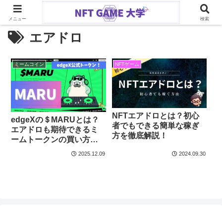
メニュー
検索
エアドロ
ミームコイン
NFTゲーム
NFTエアドロとは？初心
edgeXの＄MARUとは？
者でもできる簡単な稼ぎ
エアドロも期待できるミ
方を徹底解説！
ームトークンの買い方と
魅力！
2025.12.09
2024.09.30